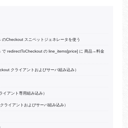
み のCheckout スニペットジェネレータを使う
directToCheckout の line_items[price] に 商品→料金
（Checkout クライアントおよびサーバ組み込み）
t クライアント専用組み込み）
ut クライアントおよびサーバ組み込み）