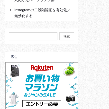
Instagramの二段階認証を有効化／
無効化する
検
索:
広告