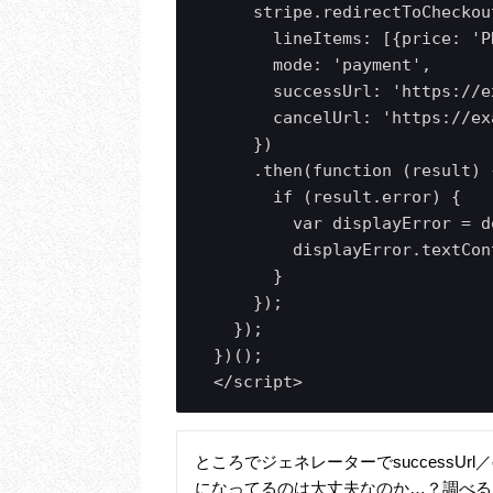
      stripe.redirectToCheckout
        lineItems: [{price: 'P
        mode: 'payment',

        successUrl: 'https://e
        cancelUrl: 'https://ex
      })

      .then(function (result) {
        if (result.error) {

          var displayError = d
          displayError.textCon
        }

      });

    });

  })();

  </script>
ところでジェネレーターでsuccessUrl／cance
になってるのは大丈夫なのか…？調べる