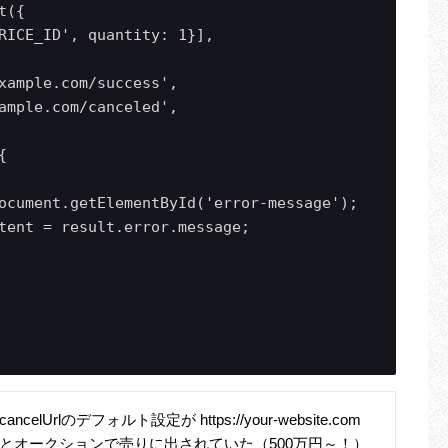
({

RICE_ID', quantity: 1}],

xample.com/success',

ample.com/canceled',



ocument.getElementById('error-message');

tent = result.error.message;

lUrlのデフォルト設定が https://your-website.com
とオークションで売りに出されていた（500万円～！）