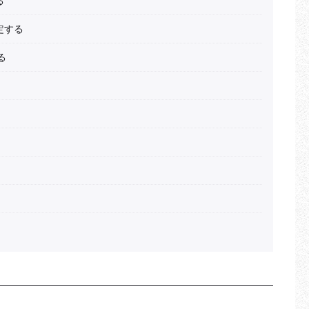
る
定する
る