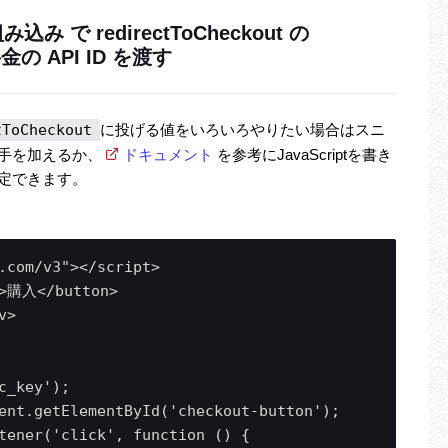
み で redirectToCheckout の
→料金の API ID を渡す
tToCheckout
に投げる値をいろいろやりたい場合はスニ
手を加えるか、
ドキュメント
を参考にJavaScriptを書き
設定できます。
.com/v3"></script>

">購入</button>

>

_key');

ent.getElementById('checkout-button');

tener('click', function () {
