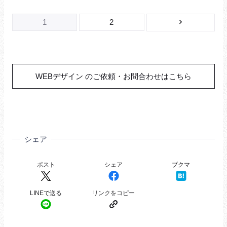
ス
1
2
マ
ー
ト
フ
WEBデザイン のご依頼・お問合わせはこちら
ォ
ン
用
投
稿
ナ
シェア
ビ
ゲ
ー
シ
ョ
ン