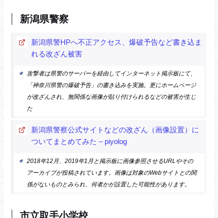
新潟県警察
新潟県警HPへ不正アクセス、爆破予告など書き込ま
れる改ざん被害
攻撃者は県警のサーバーを経由してインターネット掲示板にて、
「神奈川県警の爆破予告」の書き込みを実施。更にホームページ
が改ざんされ、無関係な画像が貼り付けられるなどの被害が生じ
た
新潟県警察公式サイトなどの改ざん（画像設置）に
ついてまとめてみた – piyolog
2018年12月、2019年1月と掲示板に画像参照させるURLやその
アーカイブが投稿されています。画像は対象のWebサイトとの関
係がないものとみられ、何者かが設置した可能性があります。
市立取手小学校