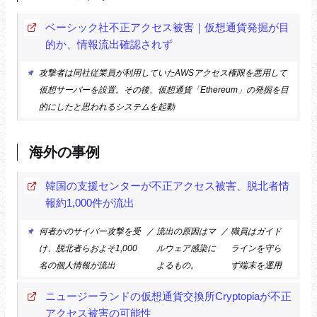
ベーシック社不正アクセス被害｜仮想通貨発掘が目
的か、情報流出確認されず
攻撃者は同社従業員が利用していたAWSアクセス権限を悪用して
仮想サーバーを設置。その後、仮想通貨「Ethereum」の発掘を目
的にしたと思われるシステムを起動
海外の事例
韓国の支援センターが不正アクセス被害、脱北者情
報約1,000件が流出
何者かのサイバー攻撃を受
／
流出の原因はマ
／
職員はガイド
け、脱北者らおよそ1,000
ルウェア感染に
ラインを守ら
名の個人情報が流出
よるもの。
ず端末を運用
ニュージーランドの仮想通貨交換所Cryptopiaが不正
アクセス被害の可能性