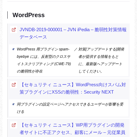
WordPress
JVNDB-2019-000001 – JVN iPedia – 脆弱性対策情報
データベース
WordPress 用プラグイン spam-
／
対策[アップデートする]開発
byebye には、反射型のクロスサ
者が提供する情報をもと
イトスクリプティング (CWE-79)
に、最新版へアップデート
の脆弱性が存在
してください。
【セキュリティ ニュース】WordPress向けスパム対
策プラグインにXSSの脆弱性：Security NEXT
同プラグインの設定ページへアクセスできるユーザーが影響を受
ける
【セキュリティ ニュース】WP用プラグインの開発
者サイトに不正アクセス、顧客にメール – 元従業員