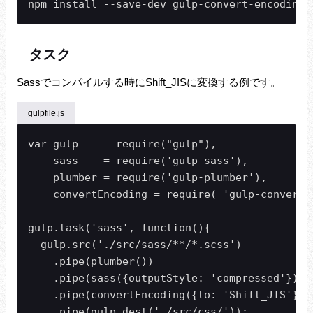
npm install --save-dev gulp-convert-encoding
タスク
Sassでコンパイルする時にShift_JISに変換する例です。
gulpfile.js
var gulp    = require("gulp"),

    sass    = require('gulp-sass'),

    plumber = require('gulp-plumber'),

    convertEncoding = require( 'gulp-convert-e
gulp.task('sass', function(){

  gulp.src('./src/sass/**/*.scss')

    .pipe(plumber())

    .pipe(sass({outputStyle: 'compressed'}))

    .pipe(convertEncoding({to: 'Shift_JIS'}))

    .pipe(gulp.dest('./src/css/'));
