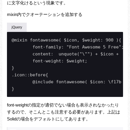
に文字化けるという現象です。
mixin内でクオーテーションを追加する
jQuery
@mixin fontawesome( $icon, $weight: 900 ){

	font-family: "Font Awesome 5 Free";

	content:  unquote("\"") + $icon +  unquote("\"");

	font-weight: $weight;

}

.icon::before{  

	@include fontawesome( $icon: \f17b );

}
font-weightの指定が適切でない場合も表示されなかったり
するので、そこんとこも注意する必要があります。上記は
Solidの場合をデフォルトにしてあります。